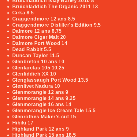
Bruichladdich Islay Barley 2010
8
Bruichladdich The Organic 2011
13
Cirka
8.5
Craggendmore 12 ans
8.5
Craggendmore Distiller's Edition
9.5
Dalmore 12 ans
8.75
Dalmore Cigar Malt
20
Dalmore Port Wood
14
Dead Rabbit
5.5
Duncan Taylor
11.5
Glenbreton 10 ans
10
Glenfarclas 105
10.25
Glenfiddich XX
10
Glenglassaugh Port Wood
13.5
Glenlivet Nadura
10
Glenmorangie 12 ans
9
Glenmorangie 14 ans
9.25
Glenmorangie 16 ans
14
Glenmorangie Ice Cream Tale
15.5
Glenrothes Maker's cut
15
Hibiki
17
Highland Park 12 ans
9
Highland Park 15 ans
18.5