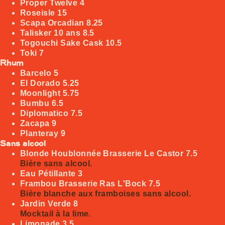
Proper Twelve
4
Roseisle
15
Scapa Orcadian
8.25
Talisker 10 ans
8.5
Togouchi Sake Cask
10.5
Toki
7
Rhum
Barcelo
5
El Dorado
5.25
Moonlight
5.75
Bumbu
6.5
Diplomatico
7.5
Zacapa
9
Planteray
9
Sans alcool
Blonde Houblonnée Brasserie Le Castor
7.5
Bière sans alcool.
Eau Pétillante
3
Frambou Brasserie Ras L'Bock
7.5
Bière blanche aux framboises sans alcool.
Jardin Verde
8
Mocktail à la lime.
Limonade
3.5