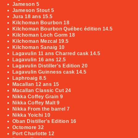
Jameson
5
Jameson Stout
5
Jura 18 ans
15.5
Kilchoman Bourbon
18
Kilchoman Bourbon Québec édition
14.5
Kilchoman Loch Gorm
18
Kilchoman Mezcal
19.5
Kilchoman Sanaig
10
Lagavulin 11 ans Charred cask
14.5
Lagavulin 16 ans
12.5
Lagavulin Distiller's Edition
20
Lagavulin Guinness cask
14.5
Laphroaig
8.5
Macallan 12 ans
15
Macallan Classic Cut
24
Nikka Coffey Grain
9
Nikka Coffey Malt
9
Nikka From the barrel
7
Nikka Yoichi
10
Oban Distiller's Edition
16
Octomore
32
Port Charlotte
12